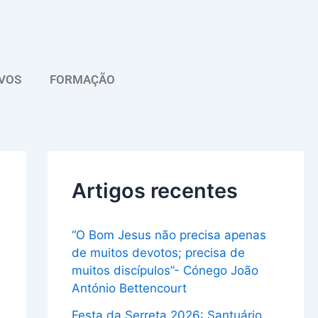
A
r
q
VOS
FORMAÇÃO
u
i
v
o
Artigos recentes
“O Bom Jesus não precisa apenas
de muitos devotos; precisa de
muitos discípulos”- Cónego João
António Bettencourt
Festa da Serreta 2026: Santuário