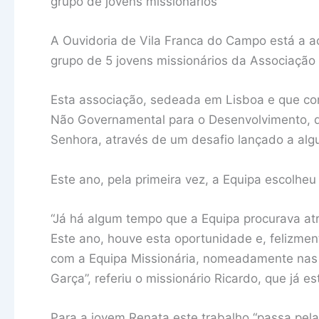
grupo de jovens missionários
A Ouvidoria de Vila Franca do Campo está a a
grupo de 5 jovens missionários da Associação E
Esta associação, sedeada em Lisboa e que co
Não Governamental para o Desenvolvimento, q
Senhora, através de um desafio lançado a algu
Este ano, pela primeira vez, a Equipa escolheu
“Já há algum tempo que a Equipa procurava atra
Este ano, houve esta oportunidade e, felizment
com a Equipa Missionária, nomeadamente nas f
Garça”, referiu o missionário Ricardo, que já e
Para a jovem Renata este trabalho “passa pela 