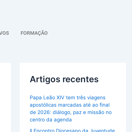
A
r
q
VOS
FORMAÇÃO
u
i
v
o
Artigos recentes
Papa Leão XIV tem três viagens
apostólicas marcadas até ao final
de 2026: diálogo, paz e missão no
centro da agenda
II Encontro Diocesano da Juventude