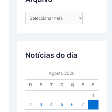
Notícias do dia
Agosto 2026
D
S
T
Q
Q
S
S
1
2
3
4
5
6
7
8