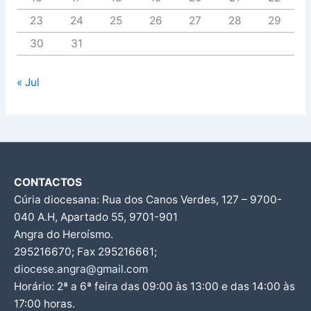
23
24
25
26
27
28
29
30
31
« Jul
CONTACTOS
Cúria diocesana: Rua dos Canos Verdes, 127 – 9700-
040 A.H, Apartado 55, 9701-901
Angra do Heroísmo.
295216670; Fax 295216661;
diocese.angra@gmail.com
Horário: 2ª a 6ª feira das 09:00 às 13:00 e das 14:00 às
17:00 horas.