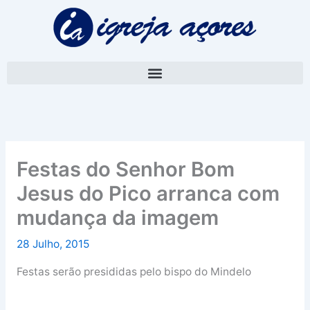
Skip
A
to
r
content
q
u
i
v
o
Festas do Senhor Bom
Jesus do Pico arranca com
mudança da imagem
28 Julho, 2015
Festas serão presididas pelo bispo do Mindelo