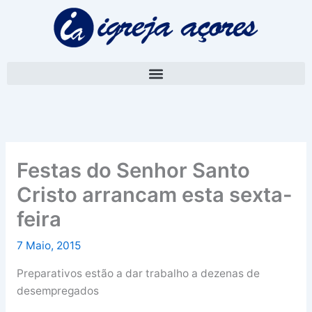
Skip
A
to
r
content
q
u
i
v
o
Festas do Senhor Santo
Cristo arrancam esta sexta-
feira
7 Maio, 2015
Preparativos estão a dar trabalho a dezenas de
desempregados