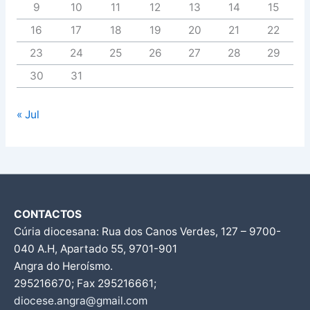
9
10
11
12
13
14
15
16
17
18
19
20
21
22
23
24
25
26
27
28
29
30
31
« Jul
CONTACTOS
Cúria diocesana: Rua dos Canos Verdes, 127 – 9700-
040 A.H, Apartado 55, 9701-901
Angra do Heroísmo.
295216670; Fax 295216661;
diocese.angra@gmail.com