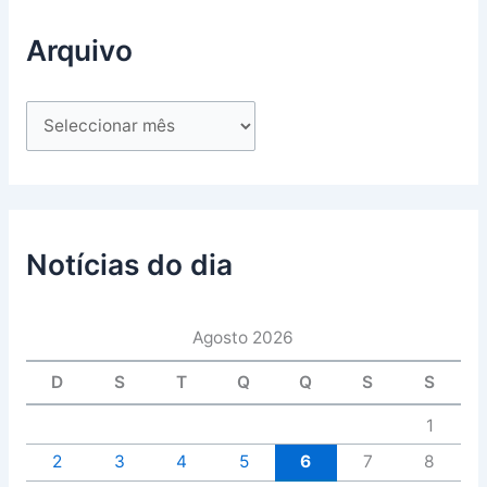
Arquivo
Notícias do dia
Agosto 2026
D
S
T
Q
Q
S
S
1
2
3
4
5
6
7
8