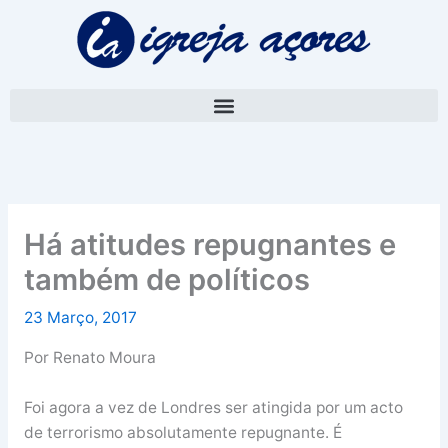
Skip
A
to
r
content
q
u
i
v
o
Há atitudes repugnantes e
também de políticos
23 Março, 2017
Por Renato Moura
Foi agora a vez de Londres ser atingida por um acto
de terrorismo absolutamente repugnante. É