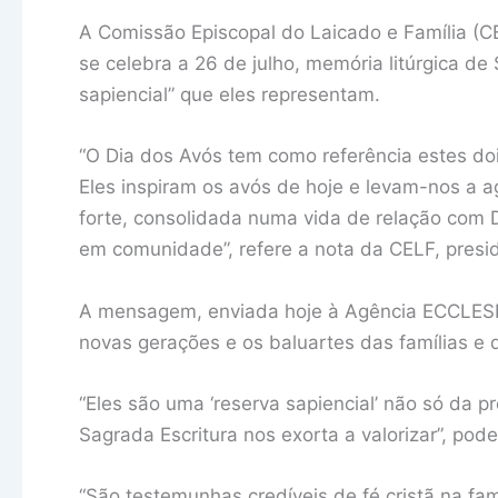
A Comissão Episcopal do Laicado e Família (C
se celebra a 26 de julho, memória litúrgica d
sapiencial” que eles representam.
“O Dia dos Avós tem como referência estes do
Eles inspiram os avós de hoje e levam-nos a 
forte, consolidada numa vida de relação com De
em comunidade”, refere a nota da CELF, presid
A mensagem, enviada hoje à Agência ECCLESIA
novas gerações e os baluartes das famílias e 
“Eles são uma ‘reserva sapiencial’ não só da p
Sagrada Escritura nos exorta a valorizar”, pode
“São testemunhas credíveis de fé cristã na famí