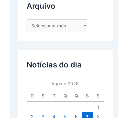
Arquivo
Notícias do dia
Agosto 2026
D
S
T
Q
Q
S
S
1
2
3
4
5
6
7
8