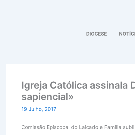
Skip
to
content
DIOCESE
NOTÍC
Igreja Católica assinala
sapiencial»
19 Julho, 2017
Comissão Episcopal do Laicado e Família subl