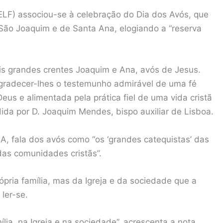
ELF) associou-se à celebração do Dia dos Avós, que
e São Joaquim e de Santa Ana, elogiando a “reserva
is grandes crentes Joaquim e Ana, avós de Jesus.
agradecer-lhes o testemunho admirável de uma fé
us e alimentada pela prática fiel de uma vida cristã
ida por D. Joaquim Mendes, bispo auxiliar de Lisboa.
, fala dos avós como “os ‘grandes catequistas’ das
das comunidades cristãs”.
rópria família, mas da Igreja e da sociedade que a
 ler-se.
lia, na Igreja e na sociedade”, acrescenta a nota.