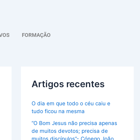
A
r
q
VOS
FORMAÇÃO
u
i
v
o
Artigos recentes
O dia em que todo o céu caiu e
tudo ficou na mesma
“O Bom Jesus não precisa apenas
de muitos devotos; precisa de
muitos discípulos”- Cónego João