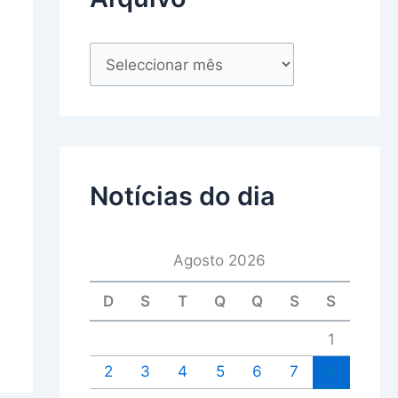
Notícias do dia
Agosto 2026
D
S
T
Q
Q
S
S
1
2
3
4
5
6
7
8