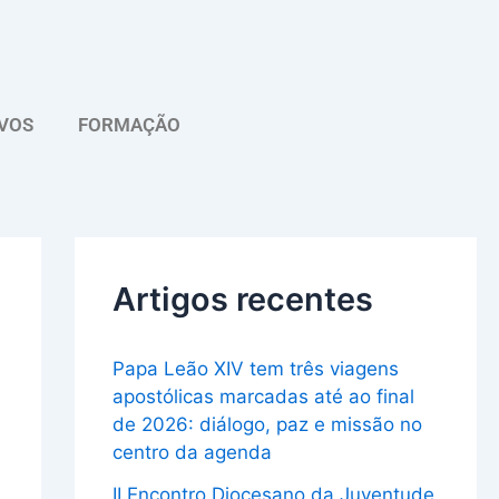
A
r
q
VOS
FORMAÇÃO
u
i
v
o
Artigos recentes
Papa Leão XIV tem três viagens
apostólicas marcadas até ao final
de 2026: diálogo, paz e missão no
centro da agenda
II Encontro Diocesano da Juventude