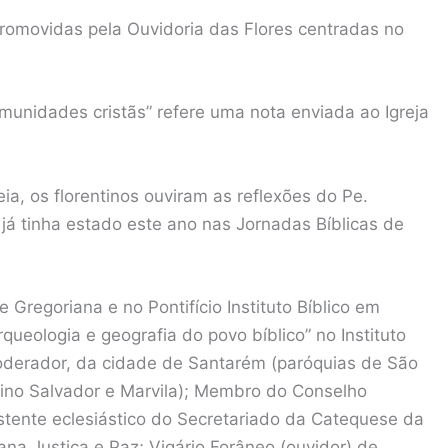
 promovidas pela Ouvidoria das Flores centradas no
munidades cristãs” refere uma nota enviada ao Igreja
ia, os florentinos ouviram as reflexões do Pe.
já tinha estado este ano nas Jornadas Bíblicas de
 Gregoriana e no Pontifício Instituto Bíblico em
ueologia e geografia do povo bíblico” no Instituto
moderador, da cidade de Santarém (paróquias de São
ivino Salvador e Marvila); Membro do Conselho
istente eclesiástico do Secretariado da Catequese da
na Justiça e Paz; Vigário Forâneo (ouvidor) de