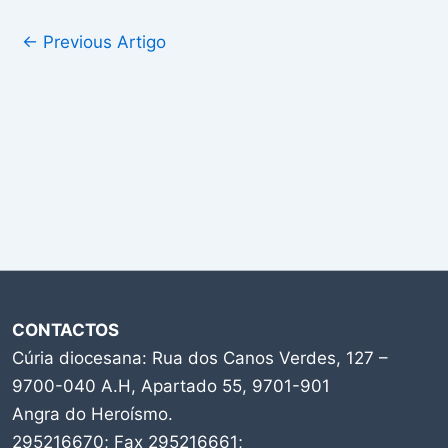
←
Previous Artigo
CONTACTOS
Cúria diocesana: Rua dos Canos Verdes, 127 –
9700-040 A.H, Apartado 55, 9701-901
Angra do Heroísmo.
295216670; Fax 295216661;