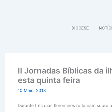
Skip
to
content
DIOCESE
NOTÍC
II Jornadas Bíblicas da 
esta quinta feira
10 Maio, 2018
Durante três dias florentinos refletiram sobr