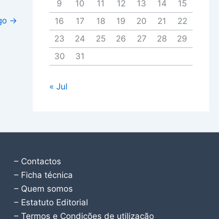
9
10
11
12
13
14
15
igo
→
16
17
18
19
20
21
22
23
24
25
26
27
28
29
30
31
« Jul
– Contactos
– Ficha técnica
– Quem somos
– Estatuto Editorial
– Termos e Condições de utilização