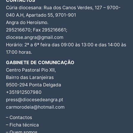
CONTACTOS
Cúria diocesana: Rua dos Canos Verdes, 127 – 9700-
040 A.H, Apartado 55, 9701-901
Angra do Heroísmo.
295216670; Fax 295216661;
diocese.angra@gmail.com
Horário: 2ª a 6ª feira das 09:00 às 13:00 e das 14:00 às
17:00 horas.
GABINETE DE COMUNICAÇÃO
Centro Pastoral Pio XII,
Bairro das Laranjeiras
9500-294 Ponta Delgada
+351912507980
press@diocesedeangra.pt
carmorodeia@hotmail.com
– Contactos
– Ficha técnica
– Quem somos