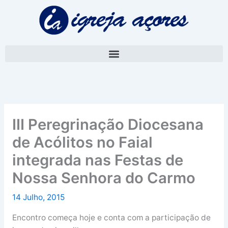
Skip
A
to
r
content
q
u
i
v
o
III Peregrinação Diocesana
de Acólitos no Faial
integrada nas Festas de
Nossa Senhora do Carmo
14 Julho, 2015
Encontro começa hoje e conta com a participação de