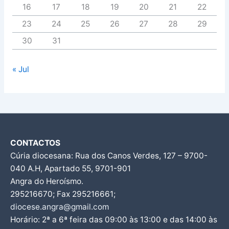
16
17
18
19
20
21
22
23
24
25
26
27
28
29
30
31
« Jul
CONTACTOS
Cúria diocesana: Rua dos Canos Verdes, 127 – 9700-
040 A.H, Apartado 55, 9701-901
Angra do Heroísmo.
295216670; Fax 295216661;
diocese.angra@gmail.com
Horário: 2ª a 6ª feira das 09:00 às 13:00 e das 14:00 às