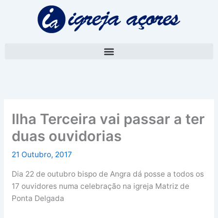
Skip
A
to
r
content
q
u
i
v
o
Ilha Terceira vai passar a ter
duas ouvidorias
21 Outubro, 2017
Dia 22 de outubro bispo de Angra dá posse a todos os
17 ouvidores numa celebração na igreja Matriz de
Ponta Delgada