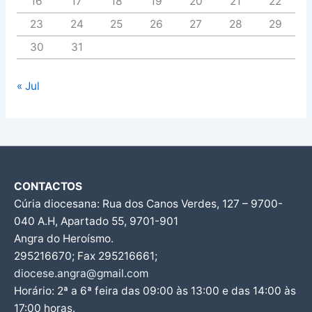
16
17
18
19
20
21
22
23
24
25
26
27
28
29
30
31
« Jul
CONTACTOS
Cúria diocesana: Rua dos Canos Verdes, 127 – 9700-
040 A.H, Apartado 55, 9701-901
Angra do Heroísmo.
295216670; Fax 295216661;
diocese.angra@gmail.com
Horário: 2ª a 6ª feira das 09:00 às 13:00 e das 14:00 às
17:00 horas.