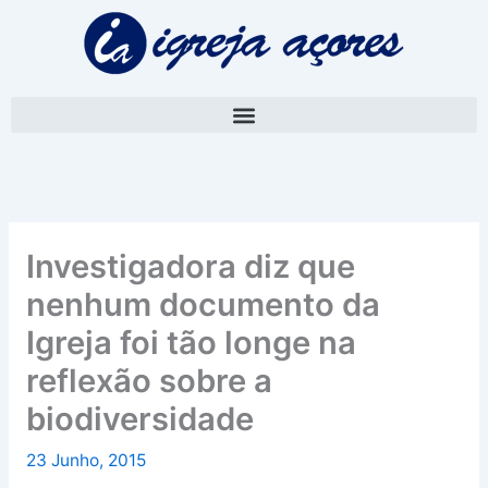
Skip
A
to
r
content
q
u
i
v
o
Investigadora diz que
nenhum documento da
Igreja foi tão longe na
reflexão sobre a
biodiversidade
23 Junho, 2015