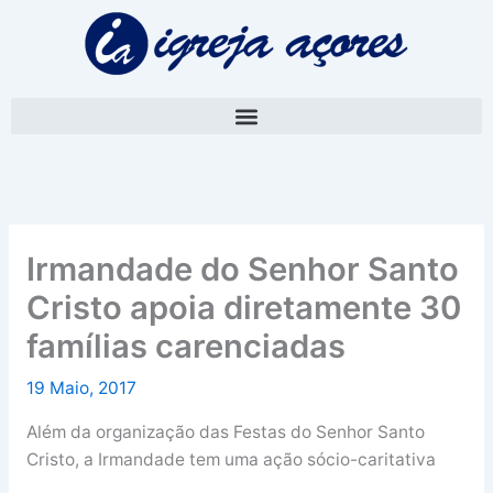
Skip
A
to
r
content
q
u
i
v
o
Irmandade do Senhor Santo
Cristo apoia diretamente 30
famílias carenciadas
19 Maio, 2017
Além da organização das Festas do Senhor Santo
Cristo, a Irmandade tem uma ação sócio-caritativa