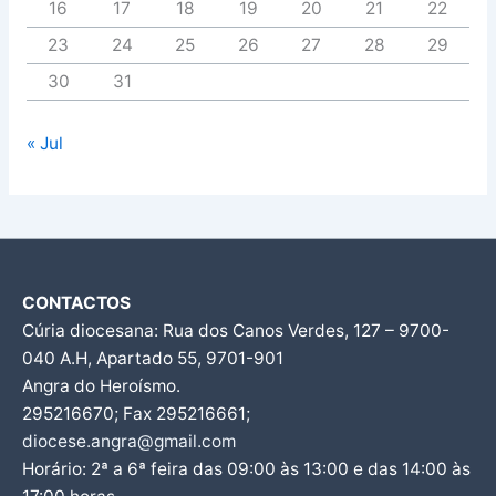
16
17
18
19
20
21
22
23
24
25
26
27
28
29
30
31
« Jul
CONTACTOS
Cúria diocesana: Rua dos Canos Verdes, 127 – 9700-
040 A.H, Apartado 55, 9701-901
Angra do Heroísmo.
295216670; Fax 295216661;
diocese.angra@gmail.com
Horário: 2ª a 6ª feira das 09:00 às 13:00 e das 14:00 às