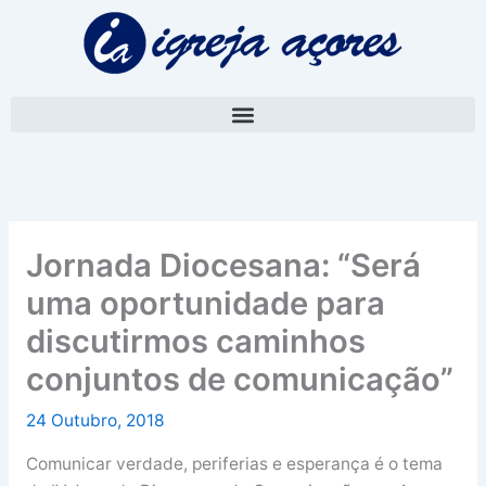
Skip
A
to
r
content
q
u
i
v
o
Jornada Diocesana: “Será
uma oportunidade para
discutirmos caminhos
conjuntos de comunicação”
24 Outubro, 2018
Comunicar verdade, periferias e esperança é o tema