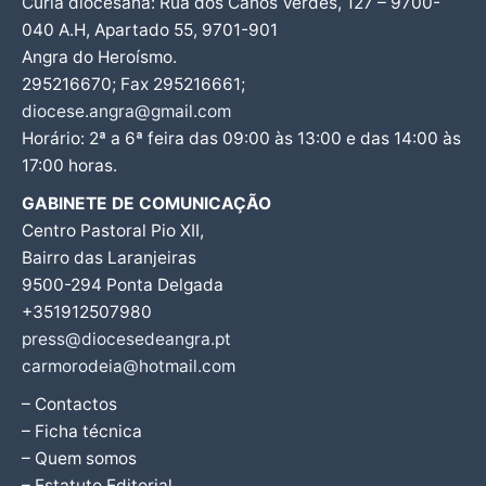
Cúria diocesana: Rua dos Canos Verdes, 127 – 9700-
040 A.H, Apartado 55, 9701-901
Angra do Heroísmo.
295216670; Fax 295216661;
diocese.angra@gmail.com
Horário: 2ª a 6ª feira das 09:00 às 13:00 e das 14:00 às
17:00 horas.
GABINETE DE COMUNICAÇÃO
Centro Pastoral Pio XII,
Bairro das Laranjeiras
9500-294 Ponta Delgada
+351912507980
press@diocesedeangra.pt
carmorodeia@hotmail.com
– Contactos
– Ficha técnica
– Quem somos
– Estatuto Editorial