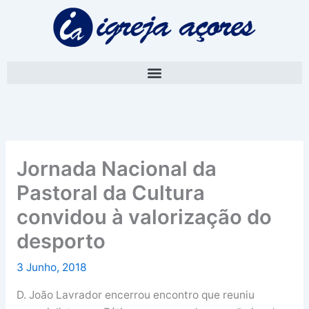
Skip
A
to
r
content
q
u
i
v
o
Jornada Nacional da
Pastoral da Cultura
convidou à valorização do
desporto
3 Junho, 2018
D. João Lavrador encerrou encontro que reuniu