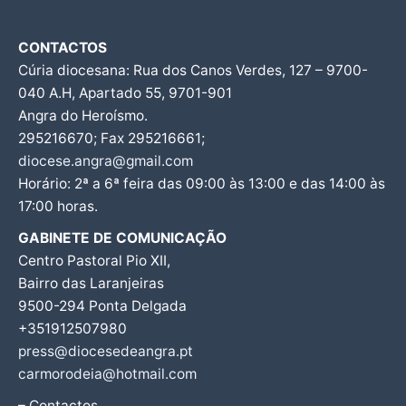
CONTACTOS
Cúria diocesana: Rua dos Canos Verdes, 127 – 9700-
040 A.H, Apartado 55, 9701-901
Angra do Heroísmo.
295216670; Fax 295216661;
diocese.angra@gmail.com
Horário: 2ª a 6ª feira das 09:00 às 13:00 e das 14:00 às
17:00 horas.
GABINETE DE COMUNICAÇÃO
Centro Pastoral Pio XII,
Bairro das Laranjeiras
9500-294 Ponta Delgada
+351912507980
press@diocesedeangra.pt
carmorodeia@hotmail.com
– Contactos