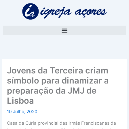
Skip
A
to
r
content
q
u
i
v
o
Jovens da Terceira criam
símbolo para dinamizar a
preparação da JMJ de
Lisboa
10 Julho, 2020
Casa da Cúria provincial das Irmãs Franciscanas da