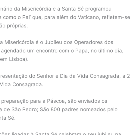
inário da Misericórdia e a Santa Sé programou
os como o Pai’ que, para além do Vaticano, refletem-se
o próprias.
a Misericórdia é o Jubileu dos Operadores dos
stá agendado um encontro com o Papa, no último dia,
 em Lisboa).
resentação do Senhor e Dia da Vida Consagrada, a 2
a Vida Consagrada.
e preparação para a Páscoa, são enviados os
lica de São Pedro; São 800 padres nomeados pelo
nta Sé.
ções ligadas à Santa Sé celebram o seu jubileu na