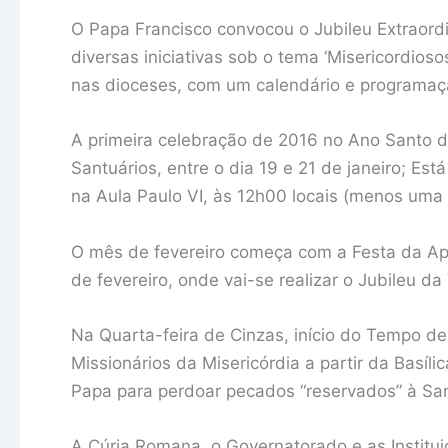
O Papa Francisco convocou o Jubileu Extraord
diversas iniciativas sob o tema ‘Misericordios
nas dioceses, com um calendário e programaçã
A primeira celebração de 2016 no Ano Santo d
Santuários, entre o dia 19 e 21 de janeiro; E
na Aula Paulo VI, às 12h00 locais (menos uma
O mês de fevereiro começa com a Festa da Ap
de fevereiro, onde vai-se realizar o Jubileu d
Na Quarta-feira de Cinzas, início do Tempo d
Missionários da Misericórdia a partir da Basí
Papa para perdoar pecados “reservados” à Sa
A Cúria Romana, o Governatorado e as Institui