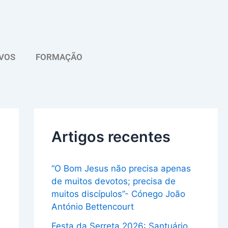
A
r
q
VOS
FORMAÇÃO
u
i
v
o
Artigos recentes
“O Bom Jesus não precisa apenas
de muitos devotos; precisa de
muitos discípulos”- Cónego João
António Bettencourt
Festa da Serreta 2026: Santuário