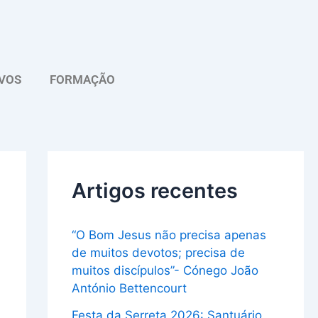
A
r
q
VOS
FORMAÇÃO
u
i
v
o
Artigos recentes
“O Bom Jesus não precisa apenas
de muitos devotos; precisa de
muitos discípulos”- Cónego João
António Bettencourt
Festa da Serreta 2026: Santuário