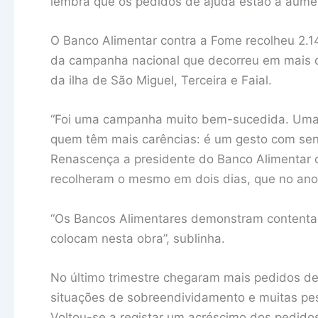
lembra que os pedidos de ajuda estão a aume
O Banco Alimentar contra a Fome recolheu 2.1
da campanha nacional que decorreu em mais de
da ilha de São Miguel, Terceira e Faial.
“Foi uma campanha muito bem-sucedida. Uma 
quem têm mais carências: é um gesto com senti
Renascença a presidente do Banco Alimentar 
recolheram o mesmo em dois dias, que no ano
“Os Bancos Alimentares demonstram contentam
colocam nesta obra”, sublinha.
No último trimestre chegaram mais pedidos de
situações de sobreendividamento e muitas pe
Voltou-se a registar um acréscimo dos pedid