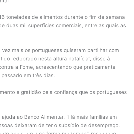
ntar
46 toneladas de alimentos durante o fim de semana
 duas mil superfícies comerciais, entre as quais as
vez mais os portugueses quiseram partilhar com
do redobrado nesta altura natalícia”, disse à
contra a Fome, acrescentando que praticamente
 passado em três dias.
ento e gratidão pela confiança que os portugueses
 ajuda ao Banco Alimentar. “Há mais famílias em
ssoas deixaram de ter o subsídio de desemprego.
os de apoio, de uma forma moderada”, reconhece