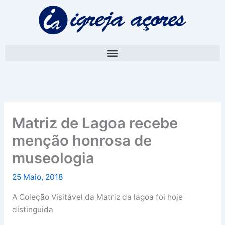
Skip
A
to
r
content
q
u
i
v
o
Matriz de Lagoa recebe
menção honrosa de
museologia
25 Maio, 2018
A Coleção Visitável da Matriz da lagoa foi hoje
distinguida