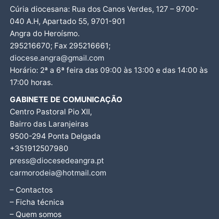
Cúria diocesana: Rua dos Canos Verdes, 127 – 9700-
040 A.H, Apartado 55, 9701-901
Angra do Heroísmo.
295216670; Fax 295216661;
diocese.angra@gmail.com
Horário: 2ª a 6ª feira das 09:00 às 13:00 e das 14:00 às
17:00 horas.
GABINETE DE COMUNICAÇÃO
Centro Pastoral Pio XII,
Bairro das Laranjeiras
9500-294 Ponta Delgada
+351912507980
press@diocesedeangra.pt
carmorodeia@hotmail.com
– Contactos
– Ficha técnica
– Quem somos