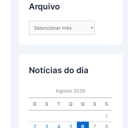
Arquivo
Notícias do dia
Agosto 2026
D
S
T
Q
Q
S
S
1
2
3
4
5
6
7
8