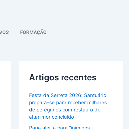
A
r
q
VOS
FORMAÇÃO
u
i
v
o
Artigos recentes
Festa da Serreta 2026: Santuário
prepara-se para receber milhares
de peregrinos com restauro do
altar-mor concluído
Papa alerta para “inimigos