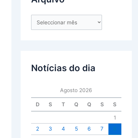
Notícias do dia
Agosto 2026
D
S
T
Q
Q
S
S
1
2
3
4
5
6
7
8