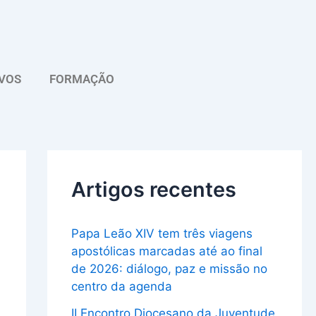
A
r
q
VOS
FORMAÇÃO
u
i
v
o
Artigos recentes
Papa Leão XIV tem três viagens
apostólicas marcadas até ao final
de 2026: diálogo, paz e missão no
centro da agenda
II Encontro Diocesano da Juventude