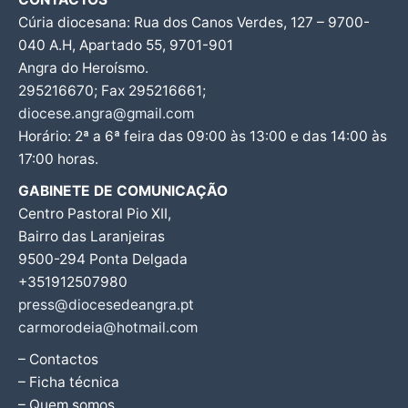
Cúria diocesana: Rua dos Canos Verdes, 127 – 9700-
040 A.H, Apartado 55, 9701-901
Angra do Heroísmo.
295216670; Fax 295216661;
diocese.angra@gmail.com
Horário: 2ª a 6ª feira das 09:00 às 13:00 e das 14:00 às
17:00 horas.
GABINETE DE COMUNICAÇÃO
Centro Pastoral Pio XII,
Bairro das Laranjeiras
9500-294 Ponta Delgada
+351912507980
press@diocesedeangra.pt
carmorodeia@hotmail.com
– Contactos
– Ficha técnica
– Quem somos