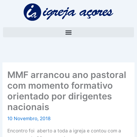
Skip
A
to
r
content
q
u
i
v
o
MMF arrancou ano pastoral
com momento formativo
orientado por dirigentes
nacionais
10 Novembro, 2018
Encontro foi aberto a toda a igreja e contou com a