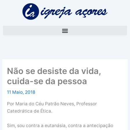
Skip
A
to
r
content
q
u
i
v
o
Não se desiste da vida,
cuida-se da pessoa
11 Maio, 2018
Por Maria do Céu Patrão Neves, Professor
Catedrática de Ética.
Sim, sou contra a eutanásia, contra a antecipação