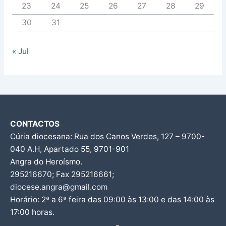
23
24
25
26
27
28
29
30
31
« Jul
CONTACTOS
Cúria diocesana: Rua dos Canos Verdes, 127 – 9700-
040 A.H, Apartado 55, 9701-901
Angra do Heroísmo.
295216670; Fax 295216661;
diocese.angra@gmail.com
Horário: 2ª a 6ª feira das 09:00 às 13:00 e das 14:00 às
17:00 horas.