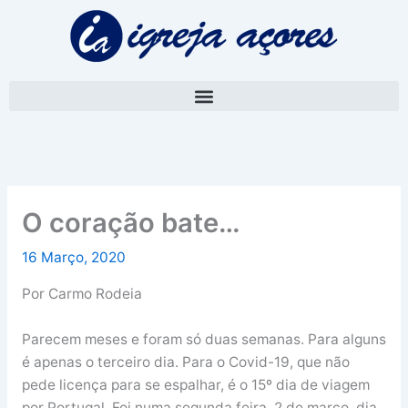
Skip
A
to
r
content
q
u
i
v
o
O coração bate…
16 Março, 2020
Por Carmo Rodeia
Parecem meses e foram só duas semanas. Para alguns
é apenas o terceiro dia. Para o Covid-19, que não
pede licença para se espalhar, é o 15º dia de viagem
por Portugal. Foi numa segunda feira, 2 de março, dia