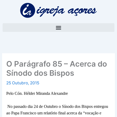
Skip
A
to
r
content
q
u
i
v
o
O Parágrafo 85 – Acerca do
Sínodo dos Bispos
25 Outubro, 2015
Pelo Cón. Hélder Miranda Alexandre
No passado dia 24 de Outubro o Sínodo dos Bispos entregou
ao Papa Francisco um relatório final acerca da “vocação e