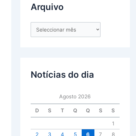
Arquivo
Notícias do dia
Agosto 2026
D
S
T
Q
Q
S
S
1
2
3
4
5
6
7
8