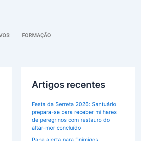
A
r
q
VOS
FORMAÇÃO
u
i
v
o
Artigos recentes
Festa da Serreta 2026: Santuário
prepara-se para receber milhares
de peregrinos com restauro do
altar-mor concluído
Papa alerta para “inimigos