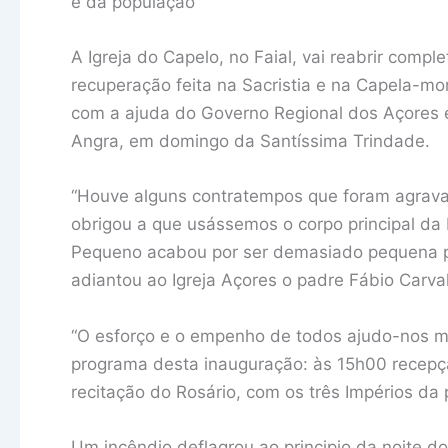
e da população
A Igreja do Capelo, no Faial, vai reabrir comp
recuperação feita na Sacristia e na Capela-mo
com a ajuda do Governo Regional dos Açores e
Angra, em domingo da Santíssima Trindade.
“Houve alguns contratempos que foram agrava
obrigou a que usássemos o corpo principal da
Pequeno acabou por ser demasiado pequena p
adiantou ao Igreja Açores o padre Fábio Carva
“O esforço e o empenho de todos ajudo-nos mu
programa desta inauguração: às 15h00 recepçã
recitação do Rosário, com os três Impérios da 
Um incêndio deflagrou ao principio da noite d