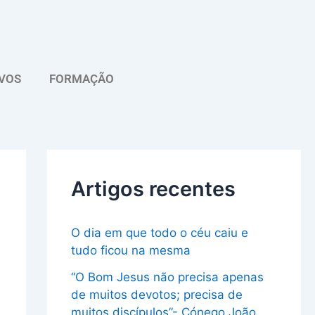
A
r
q
VOS
FORMAÇÃO
u
i
v
o
Artigos recentes
O dia em que todo o céu caiu e
tudo ficou na mesma
“O Bom Jesus não precisa apenas
de muitos devotos; precisa de
muitos discípulos”- Cónego João