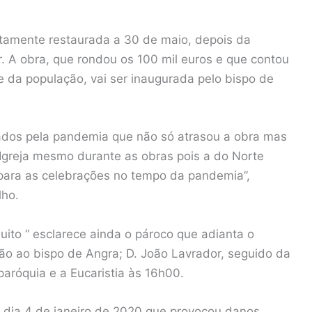
letamente restaurada a 30 de maio, depois da
r. A obra, que rondou os 100 mil euros e que contou
 da população, vai ser inaugurada pelo bispo de
dos pela pandemia que não só atrasou a obra mas
 Igreja mesmo durante as obras pois a do Norte
ara as celebrações no tempo da pandemia”,
lho.
ito “ esclarece ainda o pároco que adianta o
o ao bispo de Angra; D. João Lavrador, seguido da
paróquia e a Eucaristia às 16h00.
o dia 4 de janeiro de 2020 que provocou danos