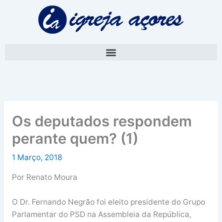
Skip
A
to
r
content
q
u
i
v
o
Os deputados respondem
perante quem? (1)
1 Março, 2018
Por Renato Moura
O Dr. Fernando Negrão foi eleito presidente do Grupo
Parlamentar do PSD na Assembleia da República,