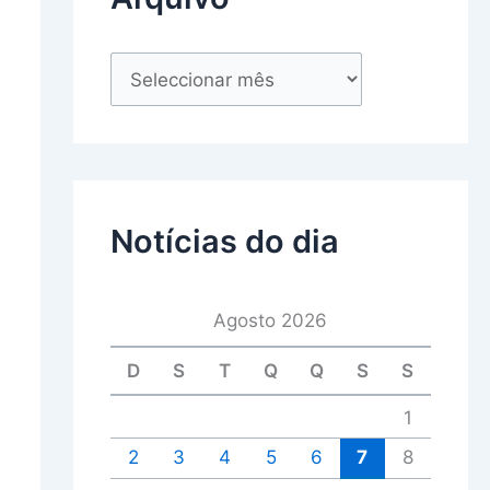
Notícias do dia
Agosto 2026
D
S
T
Q
Q
S
S
1
2
3
4
5
6
7
8