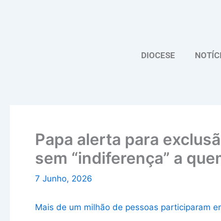
Skip
to
content
DIOCESE
NOTÍC
Papa alerta para exclusã
sem “indiferença” a que
7 Junho, 2026
Mais de um milhão de pessoas participaram e