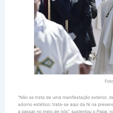
Fot
“Não se trata de uma manifestação exterior, d
adorno estético: trata-se aqui da fé na prese
a passar no meio de nós”, sustentou o Papa, n