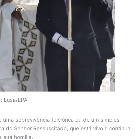
o: Lusa/EPA
No final da Missa, decorreu a
e uma sobrevivência folclórica ou de um simples
nça do Senhor Ressuscitado, que está vivo e continua
procissão do Corpo de Deus,
a sua homilia.