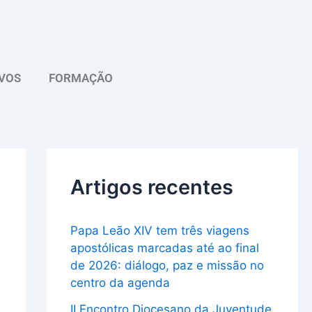
A
r
q
VOS
FORMAÇÃO
u
i
v
o
Artigos recentes
Papa Leão XIV tem três viagens
apostólicas marcadas até ao final
de 2026: diálogo, paz e missão no
centro da agenda
II Encontro Diocesano da Juventude