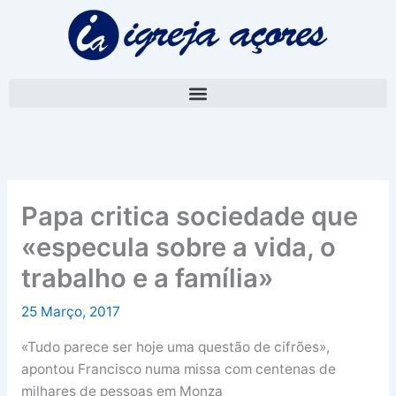
Skip
A
to
r
content
q
u
i
v
o
Papa critica sociedade que
«especula sobre a vida, o
trabalho e a família»
25 Março, 2017
«Tudo parece ser hoje uma questão de cifrões»,
apontou Francisco numa missa com centenas de
milhares de pessoas em Monza