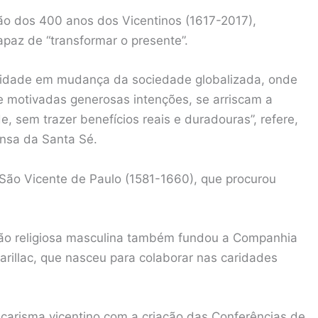
ão dos 400 anos dos Vicentinos (1617-2017),
az de “transformar o presente”.
exidade em mudança da sociedade globalizada, onde
e motivadas generosas intenções, se arriscam a
e, sem trazer benefícios reais e duradouras”, refere,
nsa da Santa Sé.
 São Vicente de Paulo (1581-1660), que procurou
ão religiosa masculina também fundou a Companhia
rillac, que nasceu para colaborar nas caridades
 carisma vicentino com a criação das Conferências de