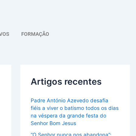
A
r
q
VOS
FORMAÇÃO
u
i
v
o
Artigos recentes
Padre António Azevedo desafia
fiéis a viver o batismo todos os dias
na véspera da grande festa do
Senhor Bom Jesus
“O Senhor nunca nos abandona”: