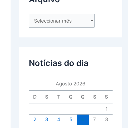
Notícias do dia
Agosto 2026
D
S
T
Q
Q
S
S
1
2
3
4
5
6
7
8