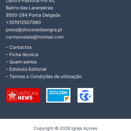
Centro Pastoral Pio XII,
Bairro das Laranjeiras
9500-294 Ponta Delgada
+351912507980
press@diocesedeangra.pt
carmorodeia@hotmail.com
– Contactos
– Ficha técnica
– Quem somos
– Estatuto Editorial
– Termos e Condições de utilização
Copyright © 2026 Igreja Açores