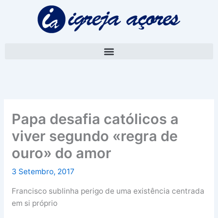
Skip
A
to
r
content
q
u
i
v
o
Papa desafia católicos a
viver segundo «regra de
ouro» do amor
3 Setembro, 2017
Francisco sublinha perigo de uma existência centrada
em si próprio