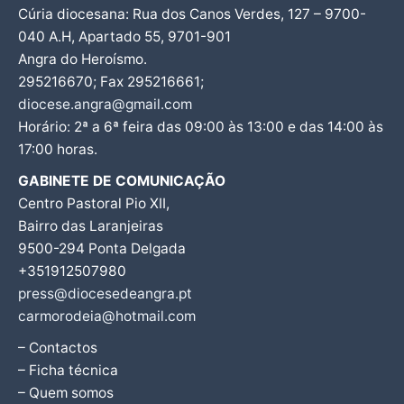
Cúria diocesana: Rua dos Canos Verdes, 127 – 9700-
040 A.H, Apartado 55, 9701-901
Angra do Heroísmo.
295216670; Fax 295216661;
diocese.angra@gmail.com
Horário: 2ª a 6ª feira das 09:00 às 13:00 e das 14:00 às
17:00 horas.
GABINETE DE COMUNICAÇÃO
Centro Pastoral Pio XII,
Bairro das Laranjeiras
9500-294 Ponta Delgada
+351912507980
press@diocesedeangra.pt
carmorodeia@hotmail.com
– Contactos
– Ficha técnica
– Quem somos