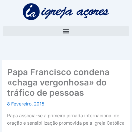
Skip
A
to
r
content
q
u
i
v
o
Papa Francisco condena
«chaga vergonhosa» do
tráfico de pessoas
8 Fevereiro, 2015
Papa associa-se a primeira jornada internacional de
oração e sensibilização promovida pela Igreja Católica