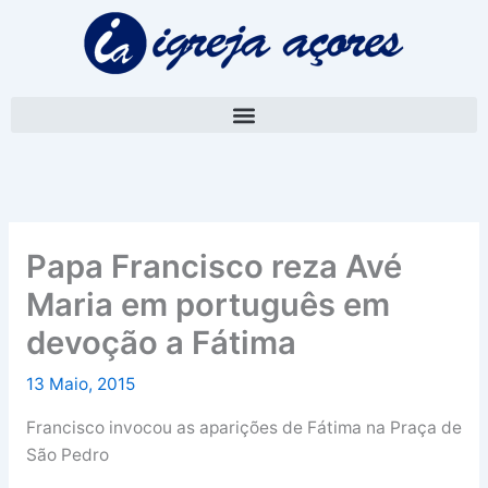
Skip
A
to
r
content
q
u
i
v
o
Papa Francisco reza Avé
Maria em português em
devoção a Fátima
13 Maio, 2015
Francisco invocou as aparições de Fátima na Praça de
São Pedro