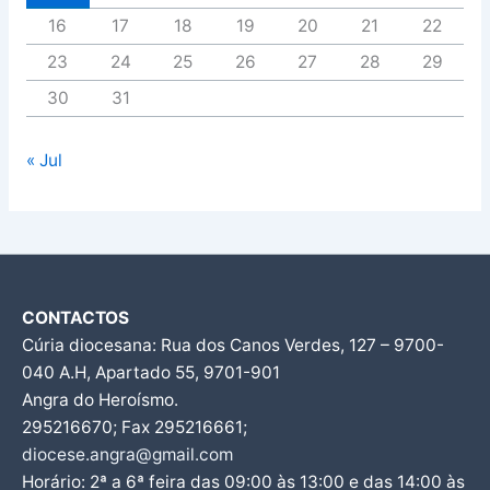
16
17
18
19
20
21
22
23
24
25
26
27
28
29
30
31
« Jul
CONTACTOS
Cúria diocesana: Rua dos Canos Verdes, 127 – 9700-
040 A.H, Apartado 55, 9701-901
Angra do Heroísmo.
295216670; Fax 295216661;
diocese.angra@gmail.com
Horário: 2ª a 6ª feira das 09:00 às 13:00 e das 14:00 às