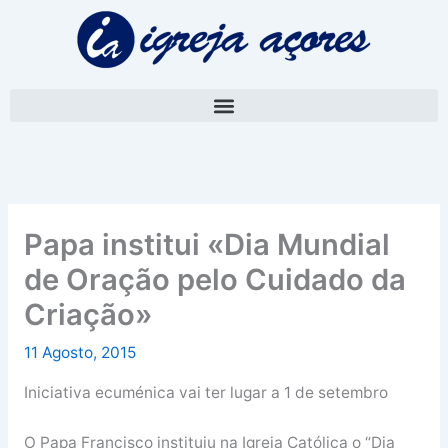
Skip
A
to
r
content
q
u
i
v
o
Papa institui «Dia Mundial
de Oração pelo Cuidado da
Criação»
11 Agosto, 2015
Iniciativa ecuménica vai ter lugar a 1 de setembro
O Papa Francisco instituiu na Igreja Católica o “Dia