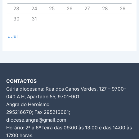
23
24
25
26
27
28
29
30
31
« Jul
CONTACTOS
Cúria diocesana: Rua dos Canos Verdes, 127 – 9700-
040 A.H, Apartado 55, 9701-901
Angra do Heroísmo.
295216670; Fax 295216661;
diocese.angra@gmail.com
Horário: 2ª a 6ª feira das 09:00 às 13:00 e das 14:00 às
17:00 horas.