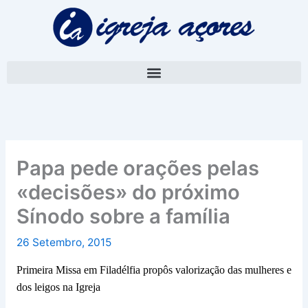
Skip
A
to
r
content
q
u
i
v
o
Papa pede orações pelas
«decisões» do próximo
Sínodo sobre a família
26 Setembro, 2015
Primeira Missa em Filadélfia propôs valorização das mulheres e
dos leigos na Igreja