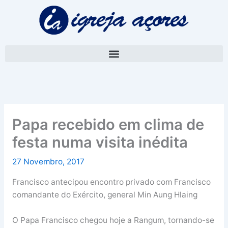
Skip
A
to
r
content
q
u
i
v
o
Papa recebido em clima de
festa numa visita inédita
27 Novembro, 2017
Francisco antecipou encontro privado com Francisco
comandante do Exército, general Min Aung Hlaing
O Papa Francisco chegou hoje a Rangum, tornando-se