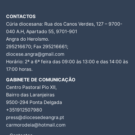
CONTACTOS
Cúria diocesana: Rua dos Canos Verdes, 127 – 9700-
040 A.H, Apartado 55, 9701-901
Angra do Heroísmo.
295216670; Fax 295216661;
diocese.angra@gmail.com
Horário: 2ª a 6ª feira das 09:00 às 13:00 e das 14:00 às
17:00 horas.
GABINETE DE COMUNICAÇÃO
Centro Pastoral Pio XII,
Bairro das Laranjeiras
9500-294 Ponta Delgada
+351912507980
press@diocesedeangra.pt
carmorodeia@hotmail.com