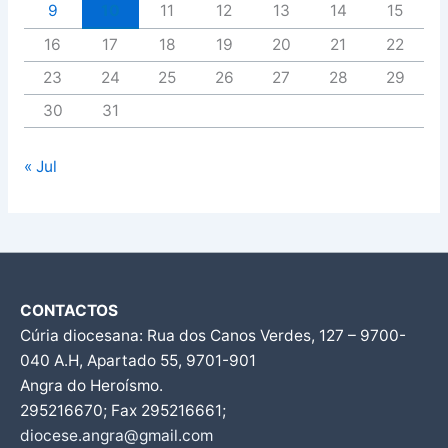
9
10
11
12
13
14
15
16
17
18
19
20
21
22
23
24
25
26
27
28
29
30
31
« Jul
CONTACTOS
Cúria diocesana: Rua dos Canos Verdes, 127 – 9700-
040 A.H, Apartado 55, 9701-901
Angra do Heroísmo.
295216670; Fax 295216661;
diocese.angra@gmail.com