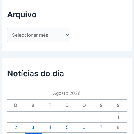
Arquivo
Notícias do dia
Agosto 2026
D
S
T
Q
Q
S
S
1
2
3
4
5
6
7
8