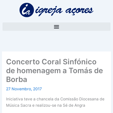
Skip
A
to
r
content
q
u
i
v
o
Concerto Coral Sinfónico
de homenagem a Tomás de
Borba
27 Novembro, 2017
Iniciativa teve a chancela da Comissão Diocesana de
Música Sacra e realizou-se na Sé de Angra