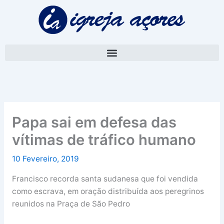
Skip
A
to
r
content
q
u
i
v
o
Papa sai em defesa das
vítimas de tráfico humano
10 Fevereiro, 2019
Francisco recorda santa sudanesa que foi vendida
como escrava, em oração distribuída aos peregrinos
reunidos na Praça de São Pedro