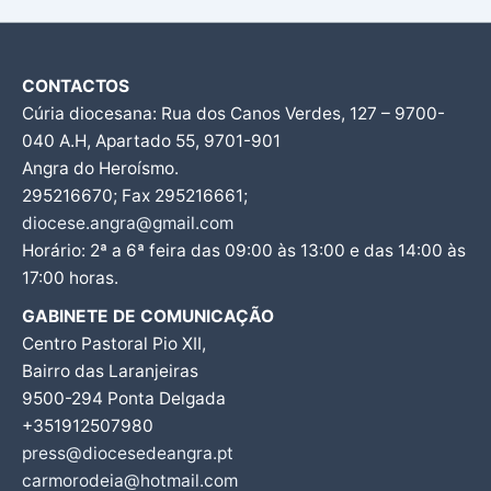
CONTACTOS
Cúria diocesana: Rua dos Canos Verdes, 127 – 9700-
040 A.H, Apartado 55, 9701-901
Angra do Heroísmo.
295216670; Fax 295216661;
diocese.angra@gmail.com
Horário: 2ª a 6ª feira das 09:00 às 13:00 e das 14:00 às
17:00 horas.
GABINETE DE COMUNICAÇÃO
Centro Pastoral Pio XII,
Bairro das Laranjeiras
9500-294 Ponta Delgada
+351912507980
press@diocesedeangra.pt
carmorodeia@hotmail.com