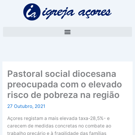
Skip
A
to
r
content
q
u
i
v
o
Pastoral social diocesana
preocupada com o elevado
risco de pobreza na região
27 Outubro, 2021
Açores registam a mais elevada taxa-28,5%- e
carecem de medidas concretas no combate ao
trabalho precário e à fragilidade das famílias