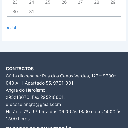
23
24
25
26
27
28
29
30
31
« Jul
CONTACTOS
Cúria diocesana: Rua dos Canos Verdes, 127 – 9700-
040 A.H, Apartado 55, 9701-901
Angra do Heroísmo.
295216670; Fax 295216661;
diocese.angra@gmail.com
Horário: 2ª a 6ª feira das 09:00 às 13:00 e das 14:00 às
17:00 horas.