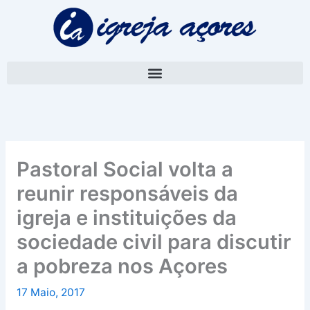
Skip
A
to
r
content
q
u
i
v
o
Pastoral Social volta a
reunir responsáveis da
igreja e instituições da
sociedade civil para discutir
a pobreza nos Açores
17 Maio, 2017