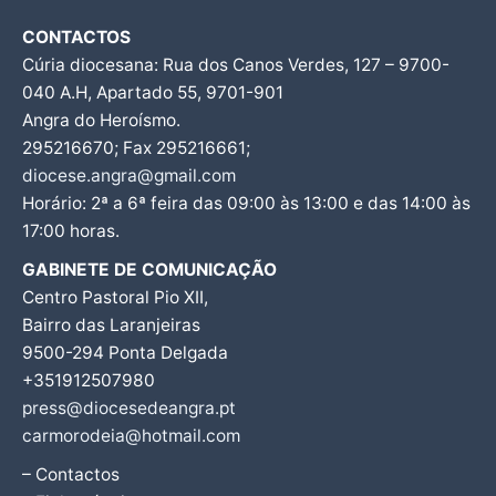
CONTACTOS
Cúria diocesana: Rua dos Canos Verdes, 127 – 9700-
040 A.H, Apartado 55, 9701-901
Angra do Heroísmo.
295216670; Fax 295216661;
diocese.angra@gmail.com
Horário: 2ª a 6ª feira das 09:00 às 13:00 e das 14:00 às
17:00 horas.
GABINETE DE COMUNICAÇÃO
Centro Pastoral Pio XII,
Bairro das Laranjeiras
9500-294 Ponta Delgada
+351912507980
press@diocesedeangra.pt
carmorodeia@hotmail.com
– Contactos