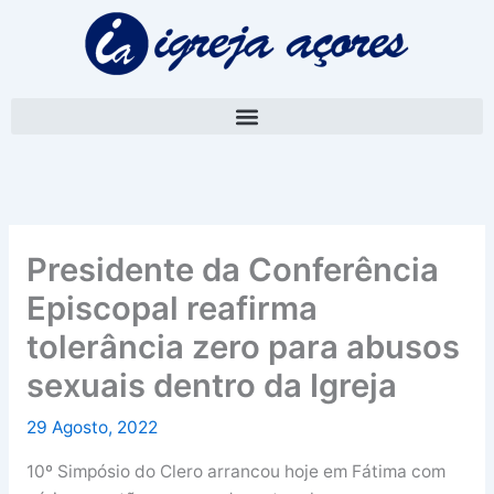
Skip
A
to
r
content
q
u
i
v
o
Presidente da Conferência
Episcopal reafirma
tolerância zero para abusos
sexuais dentro da Igreja
29 Agosto, 2022
10º Simpósio do Clero arrancou hoje em Fátima com