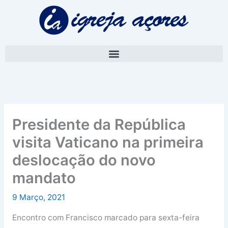
Skip
A
to
r
content
q
u
i
v
o
Presidente da República
visita Vaticano na primeira
deslocação do novo
mandato
9 Março, 2021
Encontro com Francisco marcado para sexta-feira