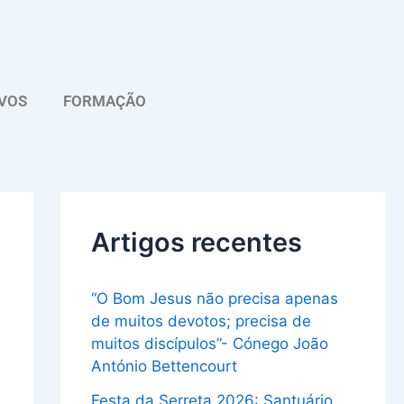
A
r
q
VOS
FORMAÇÃO
u
i
v
o
Artigos recentes
“O Bom Jesus não precisa apenas
de muitos devotos; precisa de
muitos discípulos”- Cónego João
António Bettencourt
Festa da Serreta 2026: Santuário