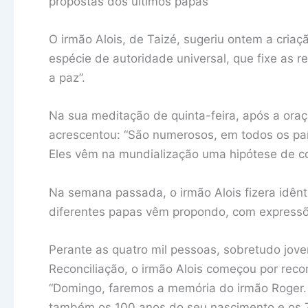
propostas dos últimos papas
O irmão Alois, de Taizé, sugeriu ontem a cria
espécie de autoridade universal, que fixe as r
a paz”.
Na sua meditação de quinta-feira, após a oraç
acrescentou: “São numerosos, em todos os paí
Eles vêm na mundialização uma hipótese de con
Na semana passada, o irmão Alois fizera idênti
diferentes papas vêm propondo, com expressõ
Perante as quatro mil pessoas, sobretudo jove
Reconciliação, o irmão Alois começou por reco
“Domingo, faremos a memória do irmão Roger. 
também os 100 anos do seu nascimento e os 7