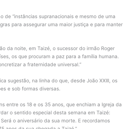
ção de “instâncias supranacionais e mesmo de uma
egras para assegurar uma maior justiça e para manter
ão da noite, em Taizé, o sucessor do irmão Roger
ses, os que procuram a paz para a família humana.
cretizar a fraternidade universal.”
ca sugestão, na linha do que, desde João XXIII, os
es e sob formas diversas.
ns entre os 18 e os 35 anos, que enchiam a Igreja da
rdar o sentido especial desta semana em Taizé:
Será o aniversário da sua morte. E recordamos
5 anos da sua chegada a Taizé.”