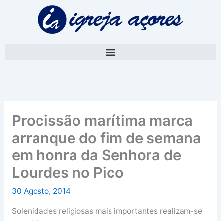
Skip
A
to
r
content
q
u
i
v
o
Procissão marítima marca
arranque do fim de semana
em honra da Senhora de
Lourdes no Pico
30 Agosto, 2014
Solenidades religiosas mais importantes realizam-se