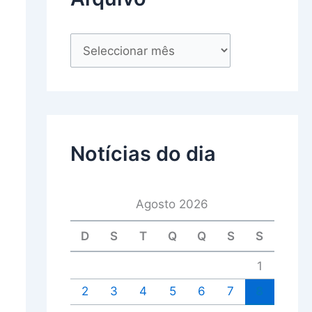
Notícias do dia
Agosto 2026
D
S
T
Q
Q
S
S
1
2
3
4
5
6
7
8