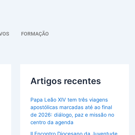
A
r
q
VOS
FORMAÇÃO
u
i
v
o
Artigos recentes
Papa Leão XIV tem três viagens
apostólicas marcadas até ao final
de 2026: diálogo, paz e missão no
centro da agenda
II Encontro Diocesano da Juventude