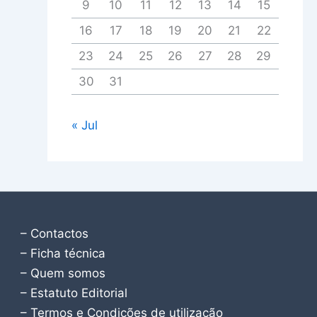
9
10
11
12
13
14
15
16
17
18
19
20
21
22
23
24
25
26
27
28
29
30
31
« Jul
– Contactos
– Ficha técnica
– Quem somos
– Estatuto Editorial
– Termos e Condições de utilização