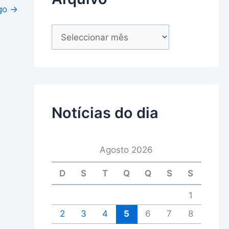
igo
→
Notícias do dia
Agosto 2026
D
S
T
Q
Q
S
S
1
2
3
4
5
6
7
8