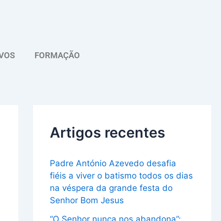
A
r
q
VOS
FORMAÇÃO
u
i
v
o
Artigos recentes
Padre António Azevedo desafia
fiéis a viver o batismo todos os dias
na véspera da grande festa do
Senhor Bom Jesus
“O Senhor nunca nos abandona”: