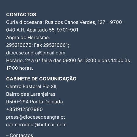
CONTACTOS
Cúria diocesana: Rua dos Canos Verdes, 127 – 9700-
040 A.H, Apartado 55, 9701-901
Angra do Heroísmo.
295216670; Fax 295216661;
diocese.angra@gmail.com
Horário: 2ª a 6ª feira das 09:00 às 13:00 e das 14:00 às
17:00 horas.
GABINETE DE COMUNICAÇÃO
Centro Pastoral Pio XII,
Bairro das Laranjeiras
9500-294 Ponta Delgada
+351912507980
press@diocesedeangra.pt
carmorodeia@hotmail.com
– Contactos