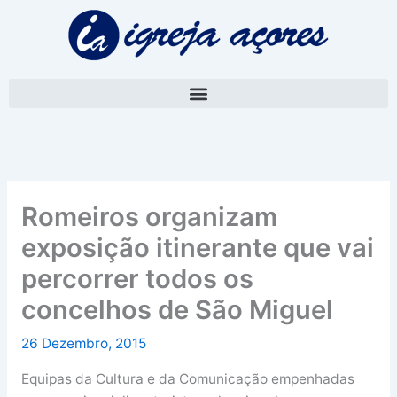
Skip
A
to
r
content
q
u
i
v
o
Romeiros organizam
exposição itinerante que vai
percorrer todos os
concelhos de São Miguel
26 Dezembro, 2015
Equipas da Cultura e da Comunicação empenhadas