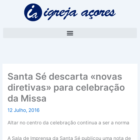
Skip
A
to
r
content
q
u
i
v
o
Santa Sé descarta «novas
diretivas» para celebração
da Missa
12 Julho, 2016
Altar no centro da celebração continua a ser a norma
A Sala de Imprensa da Santa Sé publicou uma nota de