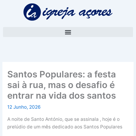
Skip
A
to
r
content
q
u
i
v
o
Santos Populares: a festa
sai à rua, mas o desafio é
entrar na vida dos santos
12 Junho, 2026
A noite de Santo António, que se assinala , hoje é o
prelúdio de um mês dedicado aos Santos Populares