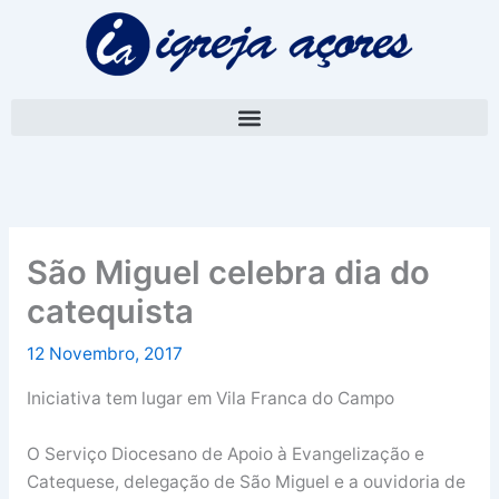
Skip
A
to
r
content
q
u
i
v
o
São Miguel celebra dia do
catequista
12 Novembro, 2017
Iniciativa tem lugar em Vila Franca do Campo
O Serviço Diocesano de Apoio à Evangelização e
Catequese, delegação de São Miguel e a ouvidoria de