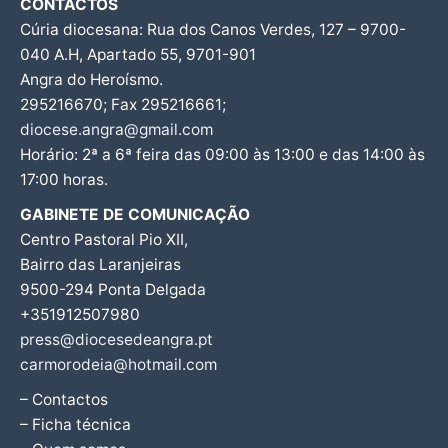
CONTACTOS
Cúria diocesana: Rua dos Canos Verdes, 127 – 9700-
040 A.H, Apartado 55, 9701-901
Angra do Heroísmo.
295216670; Fax 295216661;
diocese.angra@gmail.com
Horário: 2ª a 6ª feira das 09:00 às 13:00 e das 14:00 às
17:00 horas.
GABINETE DE COMUNICAÇÃO
Centro Pastoral Pio XII,
Bairro das Laranjeiras
9500-294 Ponta Delgada
+351912507980
press@diocesedeangra.pt
carmorodeia@hotmail.com
– Contactos
– Ficha técnica