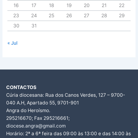
16
17
18
19
20
21
22
23
24
25
26
27
28
29
30
31
« Jul
CONTACTOS
Cúria diocesana: Rua dos Canos Verdes, 127 – 9700-
040 A.H, Apartado 55, 9701-901
Angra do Heroísmo.
295216670; Fax 295216661;
diocese.angra@gmail.com
Horário: 2ª a 6ª feira das 09:00 às 13:00 e das 14:00 às