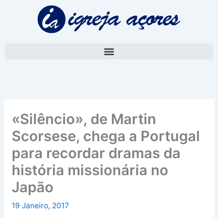
Skip
A
to
r
content
q
u
i
v
o
«Silêncio», de Martin
Scorsese, chega a Portugal
para recordar dramas da
história missionária no
Japão
19 Janeiro, 2017